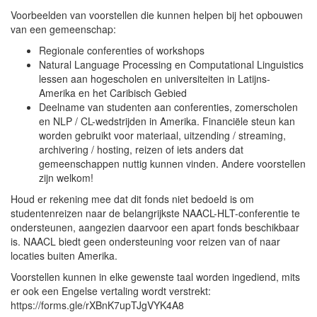
Voorbeelden van voorstellen die kunnen helpen bij het opbouwen
van een gemeenschap:
Regionale conferenties of workshops
Natural Language Processing en Computational Linguistics
lessen aan hogescholen en universiteiten in Latijns-
Amerika en het Caribisch Gebied
Deelname van studenten aan conferenties, zomerscholen
en NLP / CL-wedstrijden in Amerika. Financiële steun kan
worden gebruikt voor materiaal, uitzending / streaming,
archivering / hosting, reizen of iets anders dat
gemeenschappen nuttig kunnen vinden. Andere voorstellen
zijn welkom!
Houd er rekening mee dat dit fonds niet bedoeld is om
studentenreizen naar de belangrijkste NAACL-HLT-conferentie te
ondersteunen, aangezien daarvoor een apart fonds beschikbaar
is. NAACL biedt geen ondersteuning voor reizen van of naar
locaties buiten Amerika.
Voorstellen kunnen in elke gewenste taal worden ingediend, mits
er ook een Engelse vertaling wordt verstrekt:
https://forms.gle/rXBnK7upTJgVYK4A8