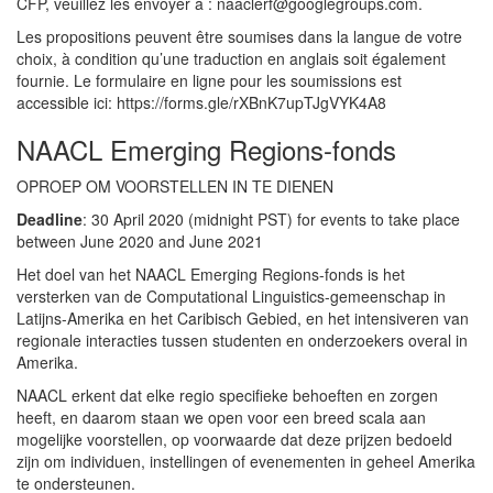
CFP, veuillez les envoyer à : naaclerf@googlegroups.com.
Les propositions peuvent être soumises dans la langue de votre
choix, à condition qu’une traduction en anglais soit également
fournie. Le formulaire en ligne pour les soumissions est
accessible ici: https://forms.gle/rXBnK7upTJgVYK4A8
NAACL Emerging Regions-fonds
OPROEP OM VOORSTELLEN IN TE DIENEN
Deadline
: 30 April 2020 (midnight PST) for events to take place
between June 2020 and June 2021
Het doel van het NAACL Emerging Regions-fonds is het
versterken van de Computational Linguistics-gemeenschap in
Latijns-Amerika en het Caribisch Gebied, en het intensiveren van
regionale interacties tussen studenten en onderzoekers overal in
Amerika.
NAACL erkent dat elke regio specifieke behoeften en zorgen
heeft, en daarom staan we open voor een breed scala aan
mogelijke voorstellen, op voorwaarde dat deze prijzen bedoeld
zijn om individuen, instellingen of evenementen in geheel Amerika
te ondersteunen.