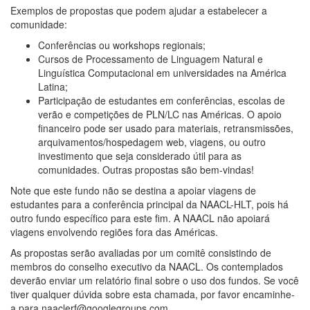
Exemplos de propostas que podem ajudar a estabelecer a
comunidade:
Conferências ou workshops regionais;
Cursos de Processamento de Linguagem Natural e
Linguística Computacional em universidades na América
Latina;
Participação de estudantes em conferências, escolas de
verão e competições de PLN/LC nas Américas. O apoio
financeiro pode ser usado para materiais, retransmissões,
arquivamentos/hospedagem web, viagens, ou outro
investimento que seja considerado útil para as
comunidades. Outras propostas são bem-vindas!
Note que este fundo não se destina a apoiar viagens de
estudantes para a conferência principal da NAACL-HLT, pois há
outro fundo específico para este fim. A NAACL não apoiará
viagens envolvendo regiões fora das Américas.
As propostas serão avaliadas por um comitê consistindo de
membros do conselho executivo da NAACL. Os contemplados
deverão enviar um relatório final sobre o uso dos fundos. Se você
tiver qualquer dúvida sobre esta chamada, por favor encaminhe-
a para naaclerf@googlegroups.com .